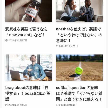
変異株を英語で言うなら
not thatを使えば、英語で
「new variant」など！
「というわけではない」の
意味に！
2021年11月27日
2021年11月23日
brag aboutの意味は「自
softball questionの意味
慢する」！boastに似た英
は？英語で「くだらない質
語
問」と言うときに使える！
2021年11月15日
2020年8月24日