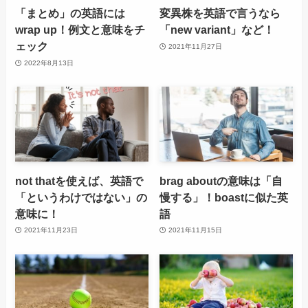
「まとめ」の英語には
変異株を英語で言うなら
wrap up！例文と意味をチ
「new variant」など！
ェック
2021年11月27日
2022年8月13日
not thatを使えば、英語で
brag aboutの意味は「自
「というわけではない」の
慢する」！boastに似た英
意味に！
語
2021年11月23日
2021年11月15日