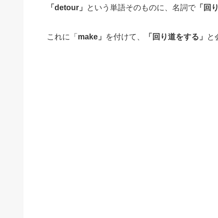
「detour」
という単語そのものに、名詞で
「回
これに「
make」
を付けて、
「回り道をする」
と