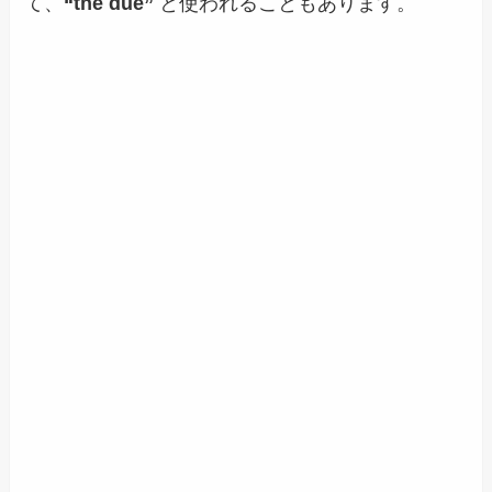
て、
“the due”
と使われることもあります。